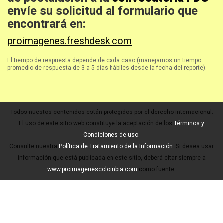
envíe su solicitud al formulario que
encontrará en:
proimagenes.freshdesk.com
El tiempo de respuesta depende de cada caso (manejamos un tiempo
promedio de respuesta de 3 a 5 días hábiles desde la fecha del reporte).
Todos nuestos contenidos están protegidos por el derecho internacional.
El uso de este sitio web constituye la aceptación de los
Términos y
Condiciones de uso.
Consulte nuestra
Política de Tratamiento de la Información
. Si desea usar
información que está publicada en este sitio, deberá citar siempre a
www.proimagenescolombia.com
como fuente.