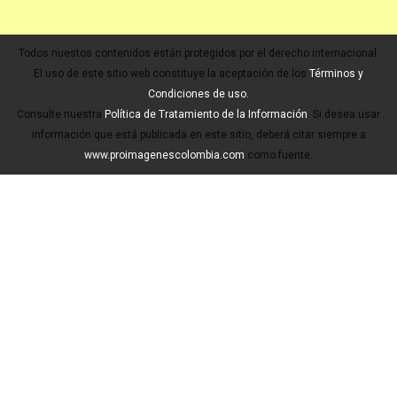
Todos nuestos contenidos están protegidos por el derecho internacional.
El uso de este sitio web constituye la aceptación de los
Términos y
Condiciones de uso.
Consulte nuestra
Política de Tratamiento de la Información
. Si desea usar
información que está publicada en este sitio, deberá citar siempre a
www.proimagenescolombia.com
como fuente.