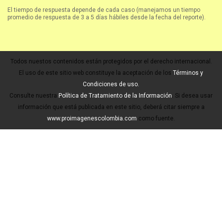
El tiempo de respuesta depende de cada caso (manejamos un tiempo
promedio de respuesta de 3 a 5 días hábiles desde la fecha del reporte).
Todos nuestos contenidos están protegidos por el derecho internacional.
El uso de este sitio web constituye la aceptación de los
Términos y
Condiciones de uso.
Consulte nuestra
Política de Tratamiento de la Información
. Si desea usar
información que está publicada en este sitio, deberá citar siempre a
www.proimagenescolombia.com
como fuente.