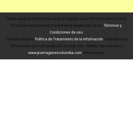
Todos nuestos contenidos están protegidos por el derecho internacional.
El uso de este sitio web constituye la aceptación de los
Términos y
Condiciones de uso.
Consulte nuestra
Política de Tratamiento de la Información
. Si desea usar
información que está publicada en este sitio, deberá citar siempre a
www.proimagenescolombia.com
como fuente.