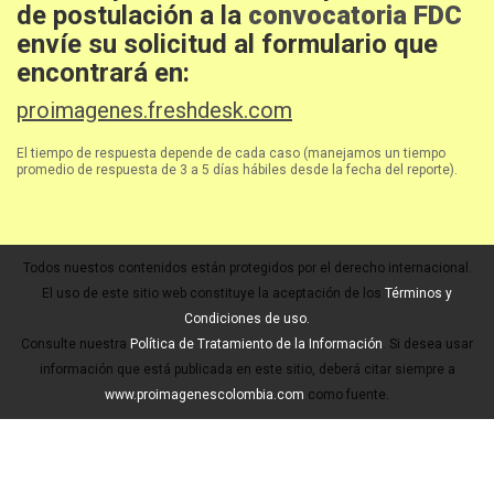
de postulación a la
convocatoria FDC
envíe su solicitud al formulario que
encontrará en:
proimagenes.freshdesk.com
El tiempo de respuesta depende de cada caso (manejamos un tiempo
promedio de respuesta de 3 a 5 días hábiles desde la fecha del reporte).
Todos nuestos contenidos están protegidos por el derecho internacional.
El uso de este sitio web constituye la aceptación de los
Términos y
Condiciones de uso.
Consulte nuestra
Política de Tratamiento de la Información
. Si desea usar
información que está publicada en este sitio, deberá citar siempre a
www.proimagenescolombia.com
como fuente.