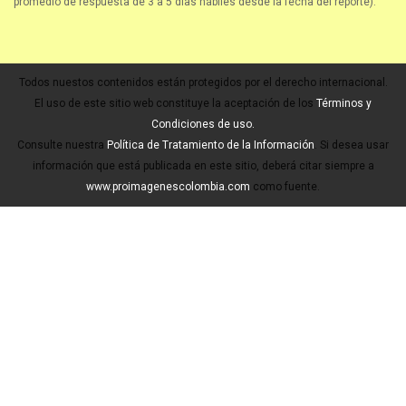
promedio de respuesta de 3 a 5 días hábiles desde la fecha del reporte).
Todos nuestos contenidos están protegidos por el derecho internacional.
El uso de este sitio web constituye la aceptación de los
Términos y
Condiciones de uso.
Consulte nuestra
Política de Tratamiento de la Información
. Si desea usar
información que está publicada en este sitio, deberá citar siempre a
www.proimagenescolombia.com
como fuente.