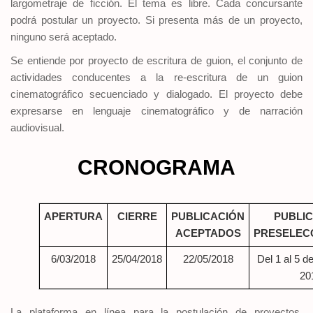
largometraje de ficción. El tema es libre. Cada concursante
podrá postular un proyecto. Si presenta más de un proyecto,
ninguno será aceptado.
Se entiende por proyecto de escritura de guion, el conjunto de
actividades conducentes a la re-escritura de un guion
cinematográfico secuenciado y dialogado. El proyecto debe
expresarse en lenguaje cinematográfico y de narración
audiovisual.
CRONOGRAMA
APERTURA
CIERRE
PUBLICACIÓN
PUBLI
ACEPTADOS
PRESELEC
6/03/2018
25/04/2018
22/05/2018
Del 1 al 5 d
20
La plataforma en línea para la postulación de proyectos,