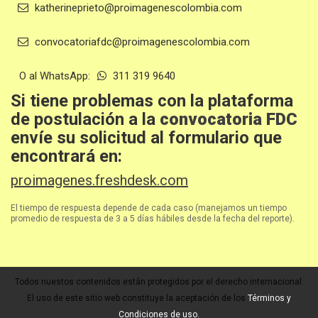
katherineprieto@proimagenescolombia.com
convocatoriafdc@proimagenescolombia.com
O al WhatsApp:
311 319 9640
Si tiene problemas con la plataforma
de postulación a la
convocatoria FDC
envíe su solicitud al formulario que
encontrará en:
proimagenes.freshdesk.com
El tiempo de respuesta depende de cada caso (manejamos un tiempo
promedio de respuesta de 3 a 5 días hábiles desde la fecha del reporte).
Todos nuestos contenidos están protegidos por el derecho internacional.
El uso de este sitio web constituye la aceptación de los
Términos y
Condiciones de uso.