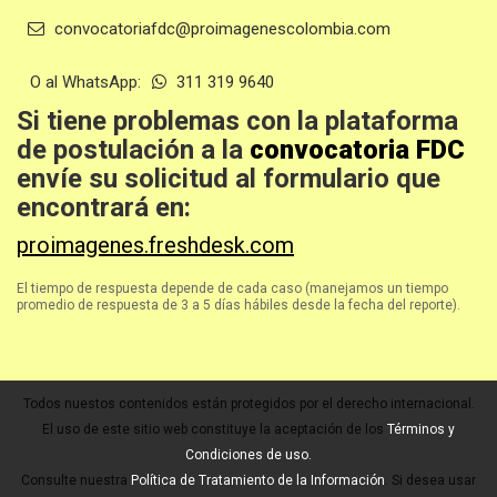
convocatoriafdc@proimagenescolombia.com
O al WhatsApp:
311 319 9640
Si tiene problemas con la plataforma
de postulación a la
convocatoria FDC
envíe su solicitud al formulario que
encontrará en:
proimagenes.freshdesk.com
El tiempo de respuesta depende de cada caso (manejamos un tiempo
promedio de respuesta de 3 a 5 días hábiles desde la fecha del reporte).
Todos nuestos contenidos están protegidos por el derecho internacional.
El uso de este sitio web constituye la aceptación de los
Términos y
Condiciones de uso.
Consulte nuestra
Política de Tratamiento de la Información
. Si desea usar