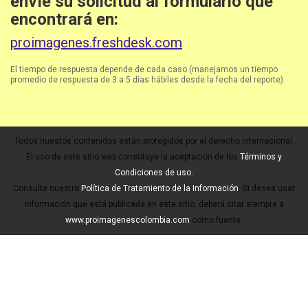
envíe su solicitud al formulario que
encontrará en:
proimagenes.freshdesk.com
El tiempo de respuesta depende de cada caso (manejamos un tiempo
promedio de respuesta de 3 a 5 días hábiles desde la fecha del reporte).
Todos nuestos contenidos están protegidos por el derecho internacional.
El uso de este sitio web constituye la aceptación de los
Términos y
Condiciones de uso.
Consulte nuestra
Política de Tratamiento de la Información
. Si desea usar
información que está publicada en este sitio, deberá citar siempre a
www.proimagenescolombia.com
como fuente.