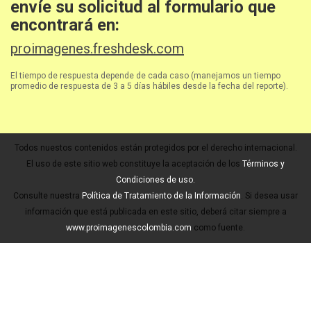
envíe su solicitud al formulario que
encontrará en:
proimagenes.freshdesk.com
El tiempo de respuesta depende de cada caso (manejamos un tiempo
promedio de respuesta de 3 a 5 días hábiles desde la fecha del reporte).
Todos nuestos contenidos están protegidos por el derecho internacional.
El uso de este sitio web constituye la aceptación de los
Términos y
Condiciones de uso.
Consulte nuestra
Política de Tratamiento de la Información
. Si desea usar
información que está publicada en este sitio, deberá citar siempre a
www.proimagenescolombia.com
como fuente.