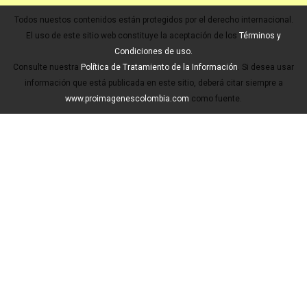
Todos nuestos contenidos están protegidos por el derecho internacional.
El uso de este sitio web constituye la aceptación de los
Términos y
Condiciones de uso.
Consulte nuestra
Política de Tratamiento de la Información
. Si desea usar
información que está publicada en este sitio, deberá citar siempre a
www.proimagenescolombia.com
como fuente.