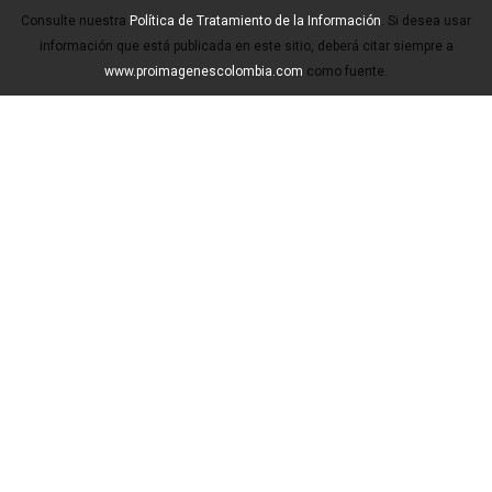
Consulte nuestra
Política de Tratamiento de la Información
. Si desea usar
información que está publicada en este sitio, deberá citar siempre a
www.proimagenescolombia.com
como fuente.