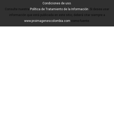
Condiciones de uso.
Consulte nuestra
Política de Tratamiento de la Información
. Si desea usar
información que está publicada en este sitio, deberá citar siempre a
www.proimagenescolombia.com
como fuente.