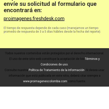
envíe su solicitud al formulario que
encontrará en:
proimagenes.freshdesk.com
El tiempo de respuesta depende de cada caso (manejamos un tiempo
promedio de respuesta de 3 a 5 días hábiles desde la fecha del reporte).
Todos nuestos contenidos están protegidos por el derecho internacional.
El uso de este sitio web constituye la aceptación de los
Términos y
Condiciones de uso.
Consulte nuestra
Política de Tratamiento de la Información
. Si desea usar
información que está publicada en este sitio, deberá citar siempre a
www.proimagenescolombia.com
como fuente.