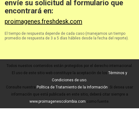
envíe su solicitud al formulario que
encontrará en:
proimagenes.freshdesk.com
El tiempo de respuesta depende de cada caso (manejamos un tiempo
promedio de respuesta de 3 a 5 días hábiles desde la fecha del reporte).
Todos nuestos contenidos están protegidos por el derecho internacional.
El uso de este sitio web constituye la aceptación de los
Términos y
Condiciones de uso.
Consulte nuestra
Política de Tratamiento de la Información
. Si desea usar
información que está publicada en este sitio, deberá citar siempre a
www.proimagenescolombia.com
como fuente.