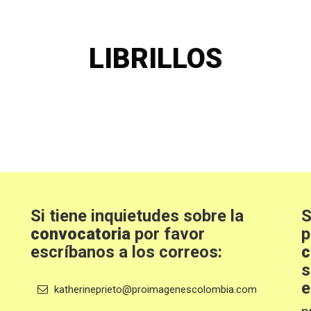
LIBRILLOS
Si tiene inquietudes sobre la
S
convocatoria
por favor
p
escríbanos a los correos:
c
s
e
katherineprieto@proimagenescolombia.com